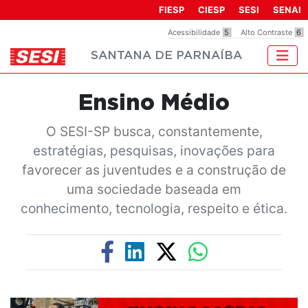
Observação:
FIESP
CIESP
SESI
SENAI
este
Acessibilidade
5
Alto Contraste
6
site
SANTANA DE PARNAÍBA
inclui
um
sistema
Ensino Médio
de
acessibilidade.
O SESI-SP busca, constantemente,
estratégias, pesquisas, inovações para
favorecer as juventudes e a construção de
uma sociedade baseada em
conhecimento, tecnologia, respeito e ética.