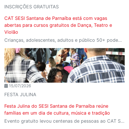
INSCRIÇÕES GRATUITAS
CAT SESI Santana de Parnaíba está com vagas
abertas para cursos gratuitos de Dança, Teatro e
Violão
Crianças, adolescentes, adultos e público 50+ podem participar das formações culturais; cursos são conduzidos por profissionais com ampla experiência artística e educacional
15/07/2026
FESTA JULINA
Festa Julina do SESI Santana de Parnaíba reúne
famílias em um dia de cultura, música e tradição
Evento gratuito levou centenas de pessoas ao CAT SESI Santana de Parnaíba e proporcionou momentos de integração, lazer e valorização da cultura popular brasileira