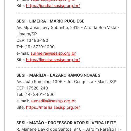
Site:
https://jundiai.sesisp.org.br/
SESI - LIMEIRA - MARIO PUGLIESE
Av. Mj. José Levy Sobrinho, 2415 - Alto da Boa Vista -
Limeira/SP
CEP: 13486-190
Tel: (19) 3720-1000
e-mail:
sulimeira@sesisp.org.br
Site:
https://limeira.sesisp.org.br/
SESI - MARÍLIA - LÁZARO RAMOS NOVAES
Av. João Ramalho, 1306 - Jd. Conquista - Marília/SP
CEP: 17520-240
Tel: (14) 3401-1500
e-mail:
sumarilia@sesisp.org.br
Site:
https://marilia.sesisp.org.br/
SESI - MATÃO - PROFESSOR AZOR SILVEIRA LEITE
R. Marlene David dos Santos, 940 - Jardim Paraíso III -