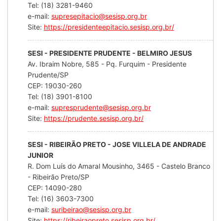
Tel: (18) 3281-9460
e-mail:
supresepitacio@sesisp.org.br
Site:
https://presidenteepitacio.sesisp.org.br/
SESI - PRESIDENTE PRUDENTE - BELMIRO JESUS
Av. Ibraim Nobre, 585 - Pq. Furquim - Presidente
Prudente/SP
CEP: 19030-260
Tel: (18) 3901-8100
e-mail:
supresprudente@sesisp.org.br
Site:
https://prudente.sesisp.org.br/
SESI - RIBEIRÃO PRETO - JOSE VILLELA DE ANDRADE
JUNIOR
R. Dom Luís do Amaral Mousinho, 3465 - Castelo Branco
- Ribeirão Preto/SP
CEP: 14090-280
Tel: (16) 3603-7300
e-mail:
suribeirao@sesisp.org.br
Site:
https://ribeiraopreto.sesisp.org.br/