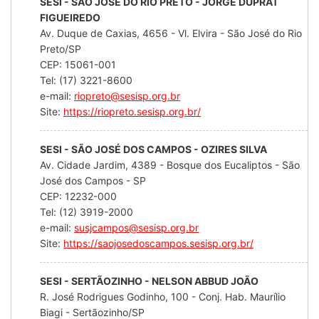
SESI - SÃO JOSÉ DO RIO PRETO - JORGE DUPRAT
FIGUEIREDO
Av. Duque de Caxias, 4656 - Vl. Elvira - São José do Rio
Preto/SP
CEP: 15061-001
Tel: (17) 3221-8600
e-mail:
riopreto@sesisp.org.br
Site:
https://riopreto.sesisp.org.br/
SESI - SÃO JOSÉ DOS CAMPOS - OZIRES SILVA
Av. Cidade Jardim, 4389 - Bosque dos Eucaliptos - São
José dos Campos - SP
CEP: 12232-000
Tel: (12) 3919-2000
e-mail:
susjcampos@sesisp.org.br
Site:
https://saojosedoscampos.sesisp.org.br/
SESI - SERTÃOZINHO - NELSON ABBUD JOÃO
R. José Rodrigues Godinho, 100 - Conj. Hab. Maurílio
Biagi - Sertãozinho/SP