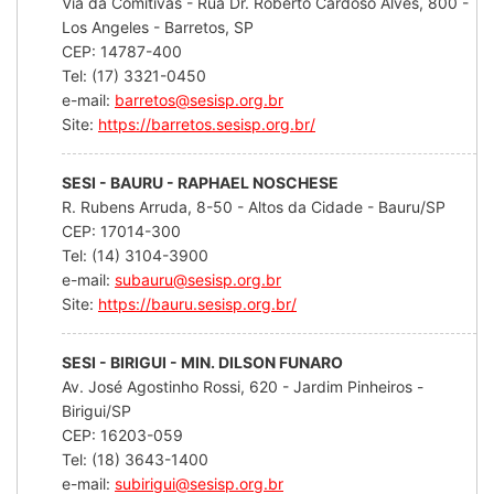
Via da Comitivas - Rua Dr. Roberto Cardoso Alves, 800 -
Los Angeles - Barretos, SP
CEP: 14787-400
Tel: (17) 3321-0450
e-mail:
barretos@sesisp.org.br
Site:
https://barretos.sesisp.org.br/
SESI - BAURU - RAPHAEL NOSCHESE
R. Rubens Arruda, 8-50 - Altos da Cidade - Bauru/SP
CEP: 17014-300
Tel: (14) 3104-3900
e-mail:
subauru@sesisp.org.br
Site:
https://bauru.sesisp.org.br/
SESI - BIRIGUI - MIN. DILSON FUNARO
Av. José Agostinho Rossi, 620 - Jardim Pinheiros -
Birigui/SP
CEP: 16203-059
Tel: (18) 3643-1400
e-mail:
subirigui@sesisp.org.br