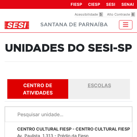
Observação:
FIESP
CIESP
SESI
SENAI
este
Acessibilidade
5
Alto Contraste
6
site
SANTANA DE PARNAÍBA
inclui
um
sistema
UNIDADES DO SESI-SP
de
acessibilidade.
CENTRO DE
ESCOLAS
ATIVIDADES
CENTRO CULTURAL FIESP - CENTRO CULTURAL FIESP
Av. Paulista, 1.313 - Prédio da Fiesp