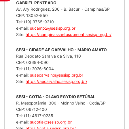
GABRIEL PENTEADO
Av. Ary Rodriguez, 200 - B. Bacuri - Campinas/SP
CEP: 13052-550
Tel: (19) 3765-9210
e-mail:
sucamp2@sesisp.org.br
Site:
https://campinassantosdumont.sesisp.org.br/
SESI - CIDADE AE CARVALHO - MÁRIO AMATO
Rua Deodato Saraiva da Silva, 110
CEP: 03694-090
Tel: (11) 2026-6004
e-mail:
suaecarvalho@sesisp.org.br
Site:
https://aecarvalho.sesisp.org.br/
SESI - COTIA - OLAVO EGYDIO SETÚBAL
R. Mesopotâmia, 300 - Moinho Velho - Cotia/SP
CEP: 06712-100
Tel: (11) 4617-9235
e-mail:
sucotia@sesisp.org.br
Site:
https://cotia.sesisp.org.br/