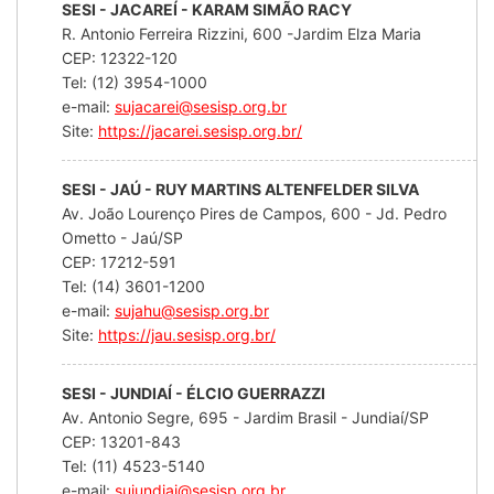
SESI - JACAREÍ - KARAM SIMÃO RACY
R. Antonio Ferreira Rizzini, 600 -Jardim Elza Maria
CEP: 12322-120
Tel: (12) 3954-1000
e-mail:
sujacarei@sesisp.org.br
Site:
https://jacarei.sesisp.org.br/
SESI - JAÚ - RUY MARTINS ALTENFELDER SILVA
Av. João Lourenço Pires de Campos, 600 - Jd. Pedro
Ometto - Jaú/SP
CEP: 17212-591
Tel: (14) 3601-1200
e-mail:
sujahu@sesisp.org.br
Site:
https://jau.sesisp.org.br/
SESI - JUNDIAÍ - ÉLCIO GUERRAZZI
Av. Antonio Segre, 695 - Jardim Brasil - Jundiaí/SP
CEP: 13201-843
Tel: (11) 4523-5140
e-mail:
sujundiai@sesisp.org.br