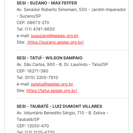
SESI - SUZANO - MAX FEFFER
Av. Senador Roberto Simonsen, 550 - Jardim Imperador
- Suzano/SP
CEP: 08673-270
Tel: (11) 4741-9650
e-mail:
susuzano@sesisp.org.br
Site:
https://suzano.sesisp.org.br/
SESI - TATUÍ - WILSON SAMPAIO
Av. São Carlos, 900 - B. Dr. Laurindo - Tatuí/SP
CEP: 18271-380
Tel: (015) 3205-7910
e-mail:
sutatui@sesisp.org.br
Site:
https://tatui.sesisp.org.br/
SESI - TAUBATÉ - LUIZ DUMONT VILLARES
Av. Voluntário Benedito Sérgio, 710 - B. Estiva -
Taubaté/SP
CEP: 12050-470
Tel: (12) 2125-4770