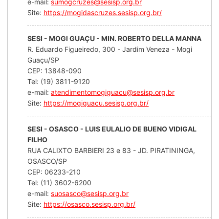
e-mail:
sumogcruzes@sesisp.org.br
Site:
https://mogidascruzes.sesisp.org.br/
SESI - MOGI GUAÇU - MIN. ROBERTO DELLA MANNA
R. Eduardo Figueiredo, 300 - Jardim Veneza - Mogi
Guaçu/SP
CEP: 13848-090
Tel: (19) 3811-9120
e-mail:
atendimentomogiguacu@sesisp.org.br
Site:
https://mogiguacu.sesisp.org.br/
SESI - OSASCO - LUIS EULALIO DE BUENO VIDIGAL
FILHO
RUA CALIXTO BARBIERI 23 e 83 - JD. PIRATININGA,
OSASCO/SP
CEP: 06233-210
Tel: (11) 3602-6200
e-mail:
suosasco@sesisp.org.br
Site:
https://osasco.sesisp.org.br/