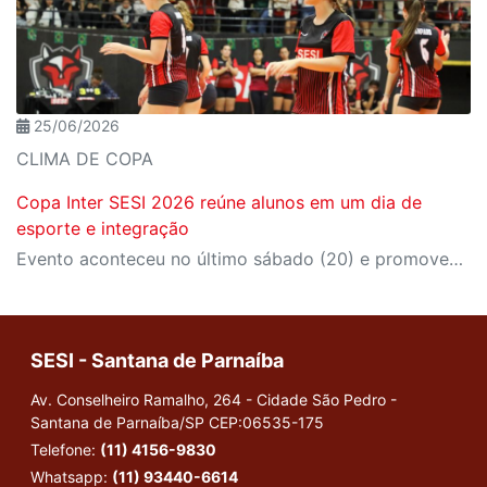
25/06/2026
CLIMA DE COPA
Copa Inter SESI 2026 reúne alunos em um dia de
esporte e integração
Evento aconteceu no último sábado (20) e promoveu diversas modalidades esportivas para estudantes dos Centros Educacionais de Jundiaí, Campo Limpo Paulista, Itatiba, Amparo, Santana de Parnaíba e Cajamar.
SESI - Santana de Parnaíba
Av. Conselheiro Ramalho, 264 - Cidade São Pedro -
Santana de Parnaíba/SP
CEP:06535-175
Telefone:
(11) 4156-9830
Whatsapp:
(11) 93440-6614