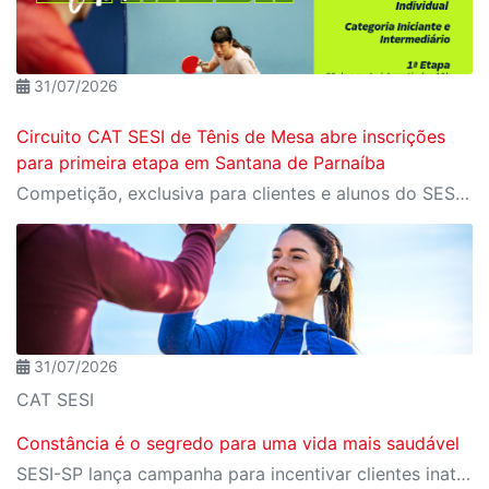
31/07/2026
Circuito CAT SESI de Tênis de Mesa abre inscrições
para primeira etapa em Santana de Parnaíba
Competição, exclusiva para clientes e alunos do SESI a partir de 12 anos, será disputada em três etapas e reunirá atletas das categorias Iniciante e Intermediário
31/07/2026
CAT SESI
Constância é o segredo para uma vida mais saudável
SESI-SP lança campanha para incentivar clientes inativos a retomarem a prática de atividades físicas, esporte e lazer com benefícios exclusivos