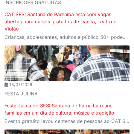
INSCRIÇÕES GRATUITAS
CAT SESI Santana de Parnaíba está com vagas
abertas para cursos gratuitos de Dança, Teatro e
Violão
Crianças, adolescentes, adultos e público 50+ podem participar das formações culturais; cursos são conduzidos por profissionais com ampla experiência artística e educacional
15/07/2026
FESTA JULINA
Festa Julina do SESI Santana de Parnaíba reúne
famílias em um dia de cultura, música e tradição
Evento gratuito levou centenas de pessoas ao CAT SESI Santana de Parnaíba e proporcionou momentos de integração, lazer e valorização da cultura popular brasileira