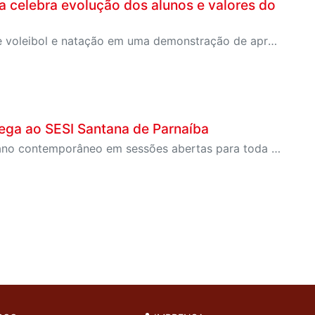
a celebra evolução dos alunos e valores do
Evento reuniu alunos e professores das modalidades de voleibol e natação em uma demonstração de aprendizado, dedicação e espírito esportivo
ega ao SESI Santana de Parnaíba
Programação gratuita reúne produções do cinema italiano contemporâneo em sessões abertas para toda a comunidade durante o mês de junho