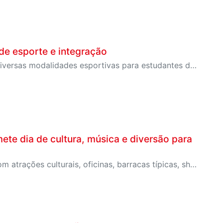
de esporte e integração
Evento aconteceu no último sábado (20) e promoveu diversas modalidades esportivas para estudantes dos Centros Educacionais de Jundiaí, Campo Limpo Paulista, Itatiba, Amparo, Santana de Parnaíba e Cajamar.
ete dia de cultura, música e diversão para
Evento gratuito acontece no dia 4 de julho e contará com atrações culturais, oficinas, barracas típicas, show de forró e atividades para todas as idades