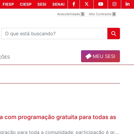
FIESP
CIESP
SESI
SENAI
Acessibilidade
5
Alto Contraste
6
MEU SESI
ÇÕES
lia com programação gratuita para todas as
Evento reúne esporte, cultura e lazer em um dia de integração para toda a comunidade; participação é gratuita mediante reserva de ingresso