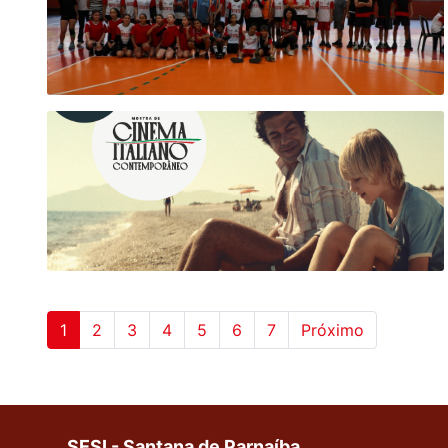
1
2
3
4
5
6
7
Próximo
SESI - Santana de Parnaíba