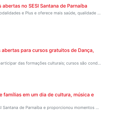
s abertas no SESI Santana de Parnaíba
Atividade é exclusiva para novos clientes dos Planos Modalidades e Plus e oferece mais saúde, qualidade de vida e bem-estar para todas as idades
abertas para cursos gratuitos de Dança,
Crianças, adolescentes, adultos e público 50+ podem participar das formações culturais; cursos são conduzidos por profissionais com ampla experiência artística e educacional
e famílias em um dia de cultura, música e
Evento gratuito levou centenas de pessoas ao CAT SESI Santana de Parnaíba e proporcionou momentos de integração, lazer e valorização da cultura popular brasileira