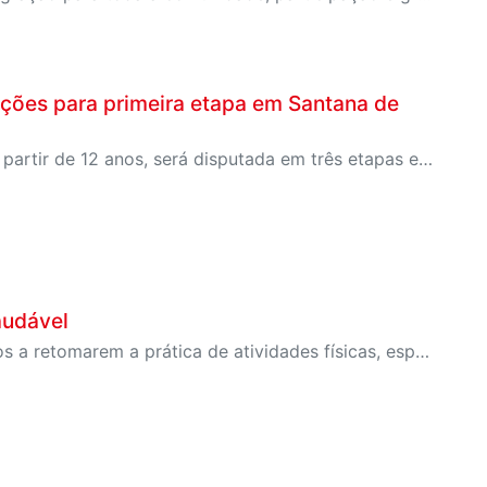
rições para primeira etapa em Santana de
Competição, exclusiva para clientes e alunos do SESI a partir de 12 anos, será disputada em três etapas e reunirá atletas das categorias Iniciante e Intermediário
audável
SESI-SP lança campanha para incentivar clientes inativos a retomarem a prática de atividades físicas, esporte e lazer com benefícios exclusivos